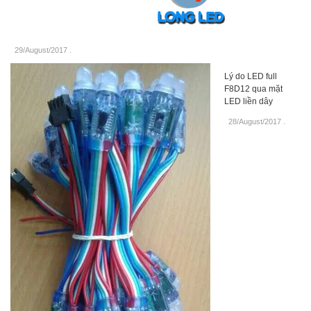
29/August/2017
.
Lý do LED full
F8D12 qua mặt
LED liền dây
28/August/2017
.