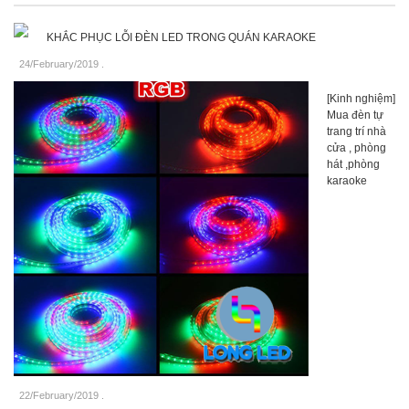
KHẮC PHỤC LỖI ĐÈN LED TRONG QUÁN KARAOKE
24/February/2019
.
[Kinh nghiệm]
Mua đèn tự
trang trí nhà
cửa , phòng
hát ,phòng
karaoke
22/February/2019
.