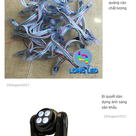
quảng cáo
chất lượng
19/August/2017
.
Bí quyết dàn
dựng ánh sáng
sân khấu
18/August/2017
.