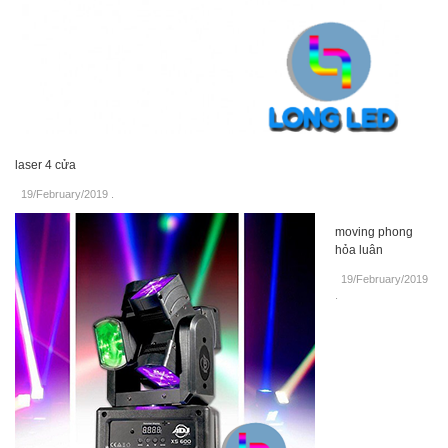
laser 4 cửa
19/February/2019
.
moving phong
hỏa luân
19/February/2019
.