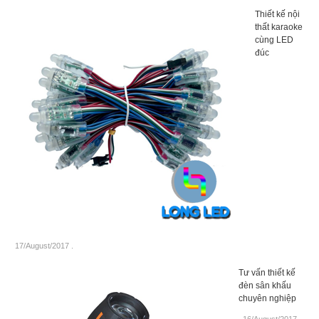
Thiết kế nội
thất karaoke
cùng LED
đúc
17/August/2017
.
Tư vấn thiết kế
đèn sân khấu
chuyên nghiệp
16/August/2017
.