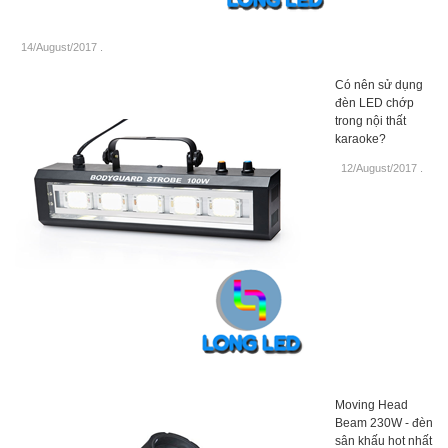
14/August/2017
.
Có nên sử dụng
đèn LED chớp
trong nội thất
karaoke?
12/August/2017
.
Moving Head
Beam 230W - đèn
sân khấu hot nhất