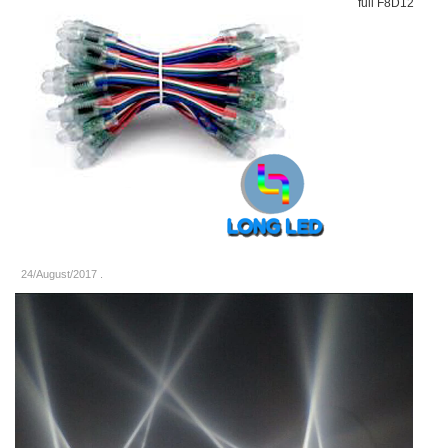
full F8D12
24/August/2017
.