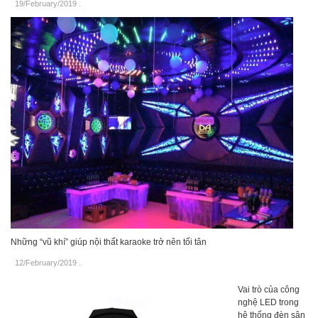
19/February/2019
.
Những “vũ khí” giúp nội thất karaoke trở nên tối tân
12/February/2019
.
Vai trò của công
nghệ LED trong
hệ thống đèn sân