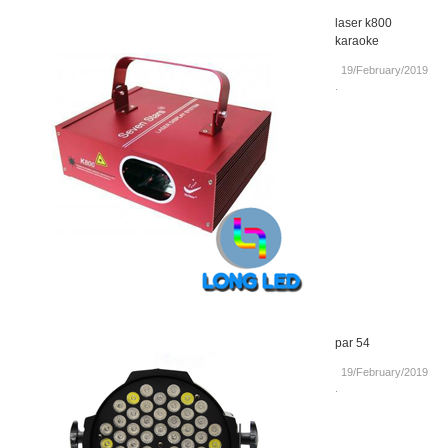
laser k800
karaoke
19/February/2019
.
par 54
19/February/2019
.