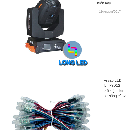
hiện nay
11/August/2017
.
Vì sao LED
full F8D12
thể hiện cho
sự đẳng cấp?