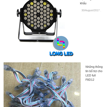
khấu
30/August/2017
.
Những thông
tin bổ trợ cho
LED full
F8D12