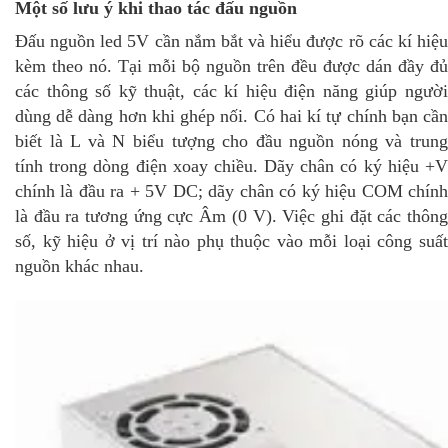
Một số lưu ý khi thao tác đấu nguồn
Đấu nguồn led 5V cần nắm bắt và hiểu được rõ các kí hiệu
kèm theo nó. Tại mỗi bộ nguồn trên đều được dán đầy đủ
các thông số kỹ thuật, các kí hiệu điện năng giúp người
dùng dễ dàng hơn khi ghép nối. Có hai kí tự chính bạn cần
biết là L và N biểu tượng cho đầu nguồn nóng và trung
tính trong dòng điện xoay chiều. Dãy chân có ký hiệu +V
chính là đầu ra + 5V DC; dãy chân có ký hiệu COM chính
là đầu ra tương ứng cực Âm (0 V). Việc ghi đặt các thông
số, kỹ hiệu ở vị trí nào phụ thuộc vào mỗi loại công suất
nguồn khác nhau.