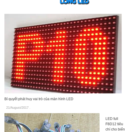
Bí quyết phát huy vai trò của màn hình LED
21/August/2017
.
LED full
F8D12 tiêu
chí cho biển