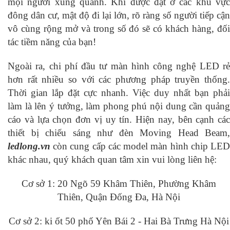
mọi người xung quanh. Khi được đặt ở các khu vực
đông dân cư, mật độ đi lại lớn, rõ ràng số người tiếp cận
vô cùng rộng mở và trong số đó sẽ có khách hàng, đối
tác tiềm năng của bạn!
Ngoài ra, chi phí đầu tư màn hình công nghệ LED rẻ
hơn rất nhiều so với các phương pháp truyền thống.
Thời gian lắp đặt cực nhanh. Việc duy nhất bạn phải
làm là lên ý tưởng, làm phong phú nội dung cần quảng
cáo và lựa chọn đơn vị uy tín. Hiện nay, bên cạnh các
thiết bị chiếu sáng như đèn Moving Head Beam,
ledlong.vn
còn cung cấp các model màn hình chip LED
khác nhau, quý khách quan tâm xin vui lòng liên hệ:
Cơ sở 1: 20 Ngõ 59 Khâm Thiên, Phường Khâm
Thiên, Quận Đống Đa, Hà Nội
Cơ sở 2: ki ốt 50 phố Yên Bái 2 - Hai Bà Trưng Hà Nội