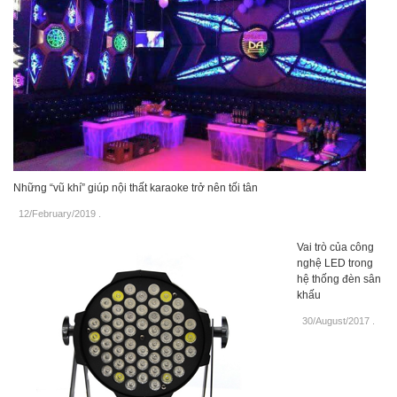
Những “vũ khí” giúp nội thất karaoke trở nên tối tân
12/February/2019
.
Vai trò của công
nghệ LED trong
hệ thống đèn sân
khấu
30/August/2017
.