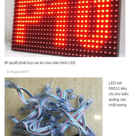
Bí quyết phát huy vai trò của màn hình LED
21/August/2017
.
LED full
F8D12 tiêu
chí cho biển
quảng cáo
chất lượng