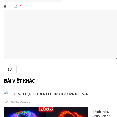
Bình luận
*
GỬI
BÀI VIẾT KHÁC
KHẮC PHỤC LỖI ĐÈN LED TRONG QUÁN KARAOKE
24/February/2019
.
[Kinh nghiệm]
Mua đèn tự