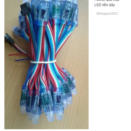
LED liền dây
28/August/2017
.