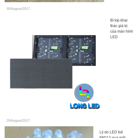
30/August/2017
.
Bí kíp khai
thác giá trị
của màn hình
LED
29/August/2017
.
Lý do LED full
F8D12 qua mặt