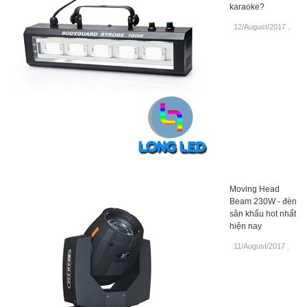
karaoke?
12/August/2017
.
Moving Head
Beam 230W - đèn
sân khấu hot nhất
hiện nay
11/August/2017
.