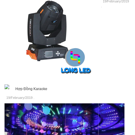
19/February/2019
.
Hợp Đồng Karaoke
19/February/2019
.