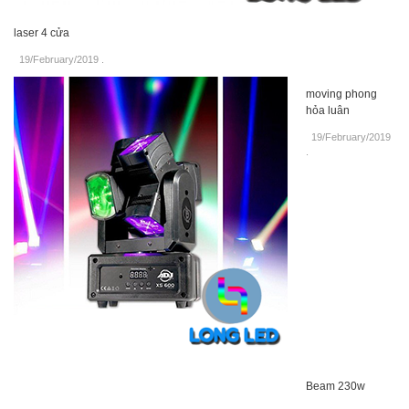
laser 4 cửa
19/February/2019
.
moving phong
hỏa luân
19/February/2019
.
Beam 230w