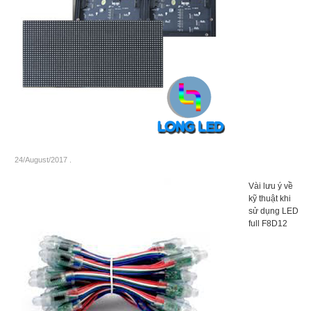
24/August/2017
.
Vài lưu ý về
kỹ thuật khi
sử dụng LED
full F8D12