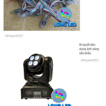
19/August/2017
.
Bí quyết dàn
dựng ánh sáng
sân khấu
18/August/2017
.