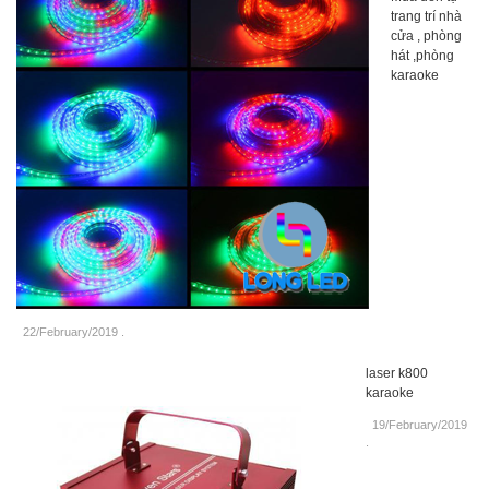
trang trí nhà
cửa , phòng
hát ,phòng
karaoke
22/February/2019
.
laser k800
karaoke
19/February/2019
.