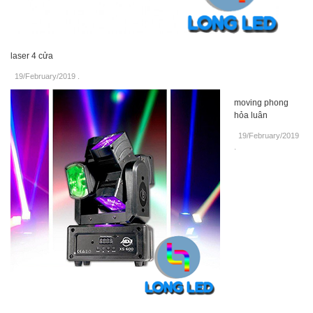
laser 4 cửa
19/February/2019
.
moving phong
hỏa luân
19/February/2019
.