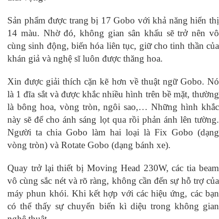
Sản phẩm được trang bị 17 Gobo với khả năng hiển thị
14 màu. Nhờ đó, không gian sân khấu sẽ trở nên vô
cùng sinh động, biến hóa liên tục, giữ cho tinh thần của
khán giả và nghệ sĩ luôn được thăng hoa.
Xin được giải thích cặn kẽ hơn về thuật ngữ Gobo. Nó
là 1 đĩa sắt và được khắc nhiều hình trên bề mặt, thường
là bông hoa, vòng tròn, ngôi sao,… Những hình khắc
này sẽ để cho ánh sáng lọt qua rồi phản ánh lên tường.
Người ta chia Gobo làm hai loại là Fix Gobo (dạng
vòng tròn) và Rotate Gobo (dạng bánh xe).
Quay trở lại thiết bị Moving Head 230W, các tia beam
vô cùng sắc nét và rõ ràng, không cần đến sự hỗ trợ của
máy phun khói. Khi kết hợp với các hiệu ứng, các bạn
có thể thấy sự chuyển biến kì diệu trong không gian
nghệ thuật.