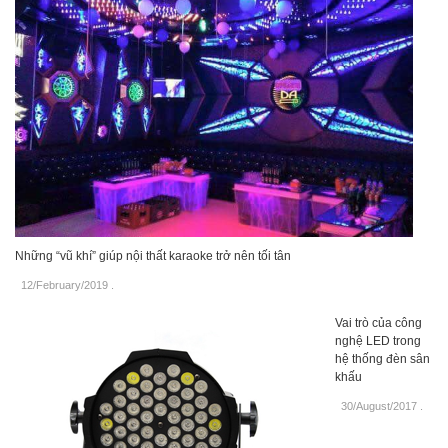
Những “vũ khí” giúp nội thất karaoke trở nên tối tân
12/February/2019
.
Vai trò của công
nghệ LED trong
hệ thống đèn sân
khấu
30/August/2017
.