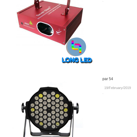
.
par 54
19/February/2019
.