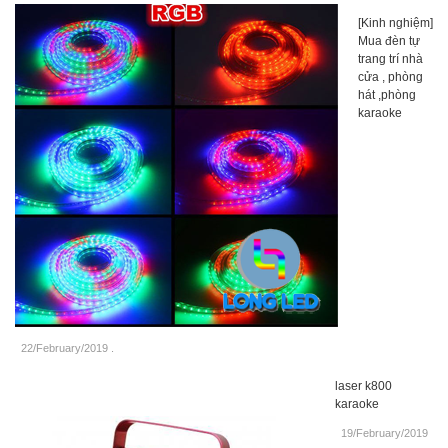
[Kinh nghiệm]
Mua đèn tự
trang trí nhà
cửa , phòng
hát ,phòng
karaoke
22/February/2019
.
laser k800
karaoke
19/February/2019