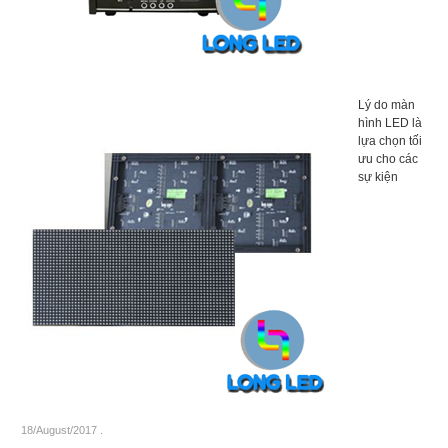
Lý do màn
hình LED là
lựa chọn tối
ưu cho các
sự kiện
18/August/2017
.