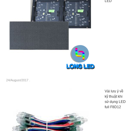
LED
24/August/2017
.
Vài lưu ý về
kỹ thuật khi
sử dụng LED
full F8D12