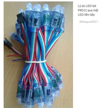
Lý do LED full
F8D12 qua mặt
LED liền dây
28/August/2017
.