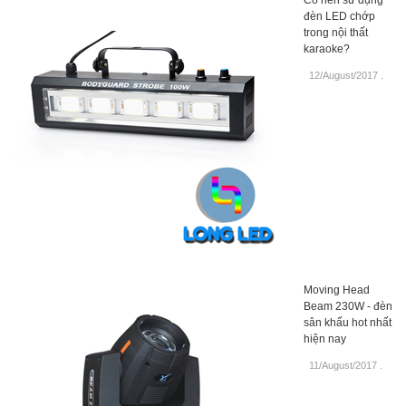
đèn LED chớp
trong nội thất
karaoke?
12/August/2017
.
Moving Head
Beam 230W - đèn
sân khấu hot nhất
hiện nay
11/August/2017
.