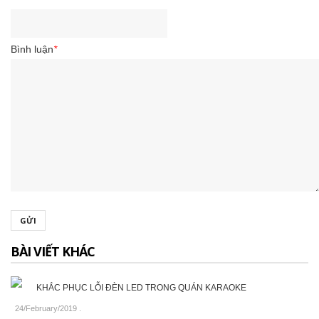
Bình luận
*
GỬI
BÀI VIẾT KHÁC
KHẮC PHỤC LỖI ĐÈN LED TRONG QUÁN KARAOKE
24/February/2019
.