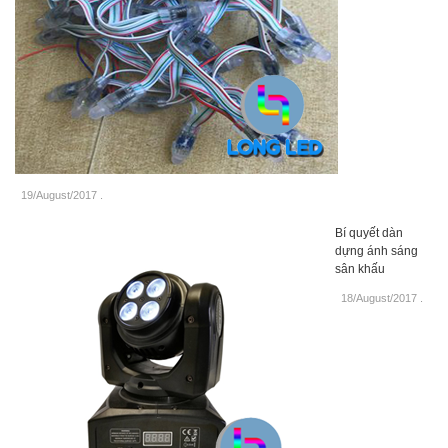
19/August/2017
.
Bí quyết dàn
dựng ánh sáng
sân khấu
18/August/2017
.