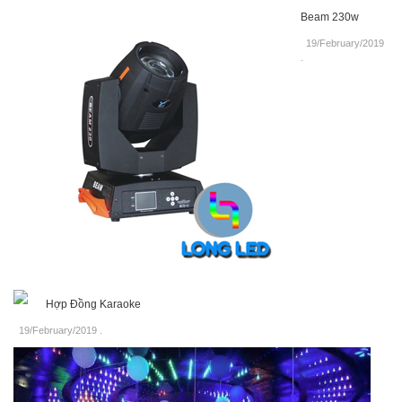
Beam 230w
19/February/2019
.
Hợp Đồng Karaoke
19/February/2019
.