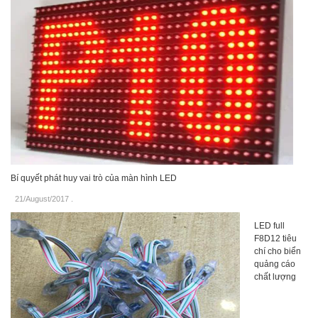
Bí quyết phát huy vai trò của màn hình LED
21/August/2017
.
LED full
F8D12 tiêu
chí cho biển
quảng cáo
chất lượng