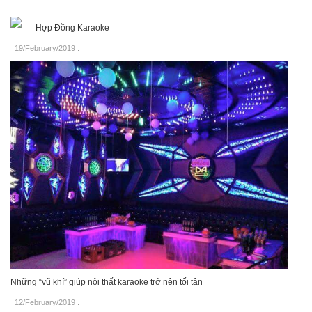
Hợp Đồng Karaoke
19/February/2019
.
Những “vũ khí” giúp nội thất karaoke trở nên tối tân
12/February/2019
.