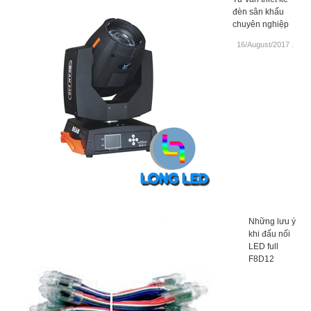
đèn sân khấu
chuyên nghiệp
16/August/2017
.
Những lưu ý
khi đấu nối
LED full
F8D12