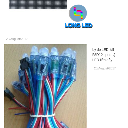
29/August/2017
.
Lý do LED full
F8D12 qua mặt
LED liền dây
28/August/2017
.