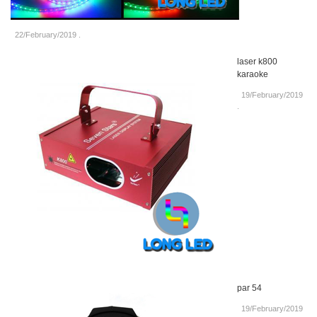
22/February/2019
.
laser k800
karaoke
19/February/2019
.
par 54
19/February/2019