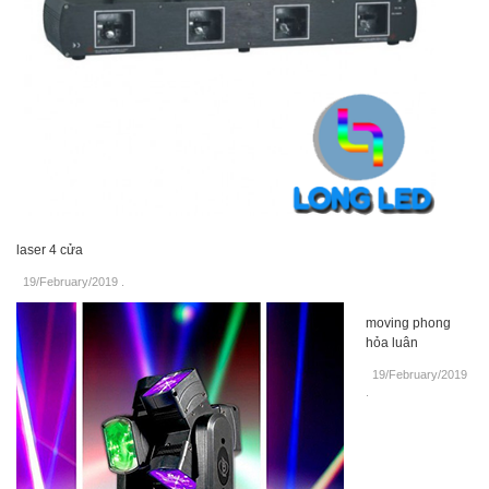
laser 4 cửa
19/February/2019
.
moving phong
hỏa luân
19/February/2019
.