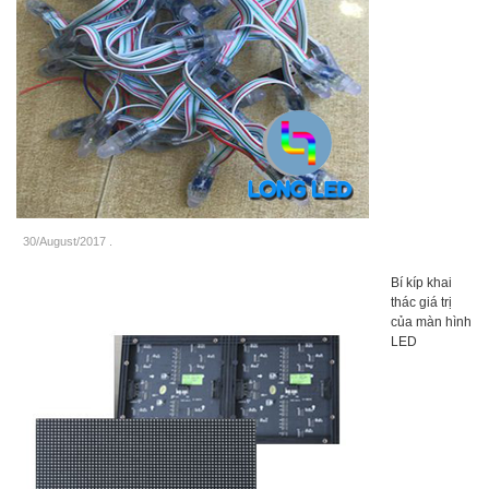
30/August/2017
.
Bí kíp khai
thác giá trị
của màn hình
LED