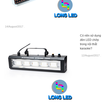
14/August/2017
.
Có nên sử dụng
đèn LED chớp
trong nội thất
karaoke?
12/August/2017
.