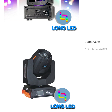
Beam 230w
19/February/2019
.