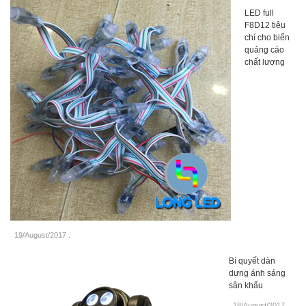
LED full
F8D12 tiêu
chí cho biển
quảng cáo
chất lượng
19/August/2017
.
Bí quyết dàn
dựng ánh sáng
sân khấu
18/August/2017
.