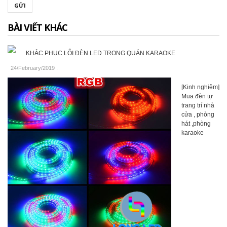
GỬI
BÀI VIẾT KHÁC
KHẮC PHỤC LỖI ĐÈN LED TRONG QUÁN KARAOKE
24/February/2019
.
[Kinh nghiệm]
Mua đèn tự
trang trí nhà
cửa , phòng
hát ,phòng
karaoke