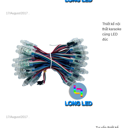
17/August/2017
.
Thiết kế nội
thất karaoke
cùng LED
đúc
17/August/2017
.
Tư vấn thiết kế