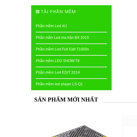
TẢI PHẦN MỀM
Phần mềm Led 4U
Phần mền Led ma trận BX 2015
Phần mềm Led Full Edit T1000s
Phần mềm LED SHOW T9
Phần mềm Led EDIT 2014
Phần mềm led player LS-Q1
SẢN PHẨM MỚI NHẤT