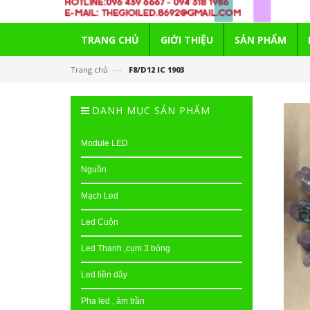
TRANG CHỦ
GIỚI THIỆU
SẢN PHẨM
—›
Trang chủ
F8/D12 IC 1903
DANH MỤC SẢN PHẨM
Module LED
Nguồn
Mạch Led
Led Cuộn
Led Thanh ,cụm 3 bóng
Led liền dây
Pha led , âm trần