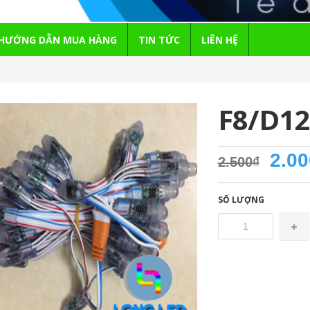
HƯỚNG DẪN MUA HÀNG
TIN TỨC
LIÊN HỆ
F8/D12
2.00
2.500₫
SỐ LƯỢNG