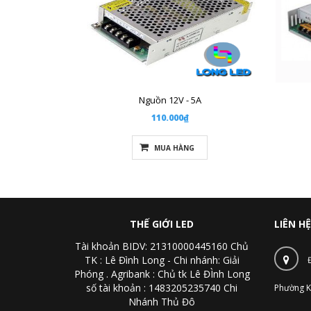
Nguồn 12V - 5A
110.000₫
MUA HÀNG
THẾ GIỚI LED
LIÊN HỆ
Tài khoản BIDV: 21310000445160 Chủ
TK : Lê Đình Long - Chi nhánh: Giải
Phóng . Agribank : Chủ tk Lê ĐÌnh Long
số tài khoản : 1483205235740 Chi
Phường K
Nhánh Thủ Đô