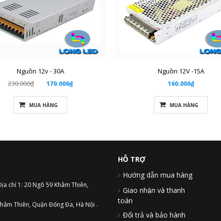
Nguồn 12v - 30A
Nguồn 12V -15A
230.000₫
170.000₫
160.000₫
MUA HÀNG
MUA HÀNG
HỖ TRỢ
Hướng dẫn mua hàng
Địa chỉ 1: 20 Ngõ 59 Khâm Thiên,
Giao nhận và thanh
toán
hâm Thiên, Quận Đống Đa, Hà Nội .
Đổi trả và bảo hành