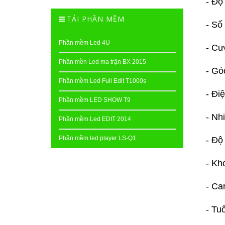
- Độ
TẢI PHẦN MỀM
- Số
Phần mềm Led 4U
- Cư
Phần mền Led ma trận BX 2015
- Gó
Phần mềm Led Full Edit T1000s
- Đi
Phần mềm LED SHOW T9
- Nh
Phần mềm Led EDIT 2014
Phần mềm led player LS-Q1
- Độ
- Kh
- Ca
- Tu