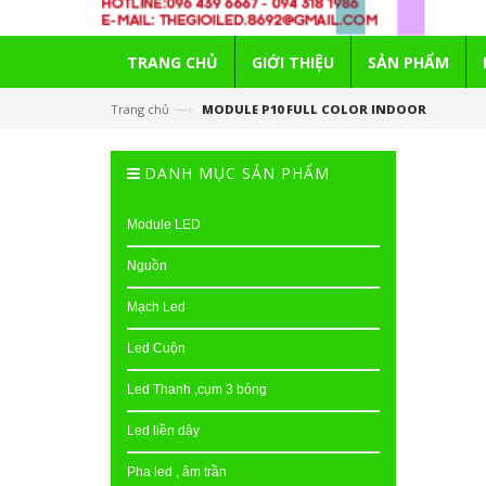
TRANG CHỦ
GIỚI THIỆU
SẢN PHẨM
—›
Trang chủ
MODULE P10 FULL COLOR INDOOR
DANH MỤC SẢN PHẨM
Module LED
Nguồn
Mạch Led
Led Cuộn
Led Thanh ,cụm 3 bóng
Led liền dây
Pha led , âm trần