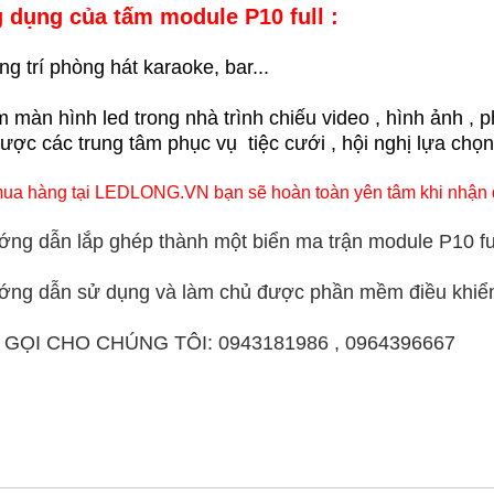
 dụng của tấm module P10 full :
ng trí phòng hát karaoke, bar...
m màn hình led trong nhà trình chiếu video , hình ảnh 
 được các trung tâm phục vụ tiệc cưới , hội nghị lựa chọn
ua hàng tại LEDLONG.VN bạn sẽ hoàn toàn yên tâm khi nhận đư
ớng dẫn lắp ghép thành một biển ma trận module P10 ful
ớng dẫn sử dụng và làm chủ được phần mềm điều khiển 
 GỌI CHO CHÚNG TÔI: 0943181986 , 0964396667