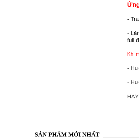
Ứng
- Tra
- Là
full
Khi m
- Hư
- Hư
HÃY
SẢN PHẨM MỚI NHẤT