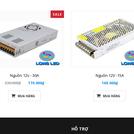
SALE
Nguồn 12v - 30A
Nguồn 12V -15A
230.000₫
170.000₫
160.000₫
MUA HÀNG
MUA HÀNG
HỖ TRỢ