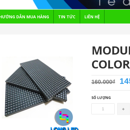
HƯỚNG DẪN MUA HÀNG
TIN TỨC
LIÊN HỆ
MODUL
COLOR
14
160.000₫
SỐ LƯỢNG