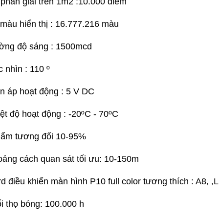
 phân giải trên 1m2 :10.000 điểm
 màu hiển thị : 16.777.216 màu
ờng độ sáng : 1500mcd
c nhìn : 110 º
ện áp hoạt động : 5 V DC
iệt độ hoạt động : -20ºC - 70ºC
 ẩm tương đối 10-95%
oảng cách quan sát tối ưu: 10-150m
rd điều khiển màn hình P10 full color tương thích : A8,
ổi thọ bóng: 100.000 h