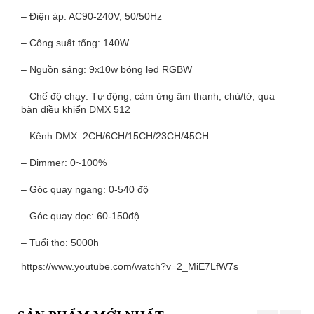
– Điện áp: AC90-240V, 50/50Hz
– Công suất tổng: 140W
– Nguồn sáng: 9x10w bóng led RGBW
– Chế độ chạy: Tự động, cảm ứng âm thanh, chủ/tớ, qua
bàn điều khiển DMX 512
– Kênh DMX: 2CH/6CH/15CH/23CH/45CH
– Dimmer: 0~100%
– Góc quay ngang: 0-540 độ
– Góc quay dọc: 60-150độ
– Tuổi thọ: 5000h
https://www.youtube.com/watch?v=2_MiE7LfW7s