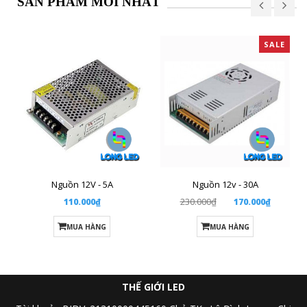
SẢN PHẨM MỚI NHẤT
SALE
Nguồn 12V - 5A
Nguồn 12v - 30A
230.000₫
110.000₫
170.000₫
MUA HÀNG
MUA HÀNG
THẾ GIỚI LED