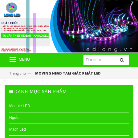
MENU
—›
Trang chủ
MOVING HEAD TAM GIÁC 9 MẮT LED
DANH MỤC SẢN PHẨM
Module LED
Nguồn
Mạch Led