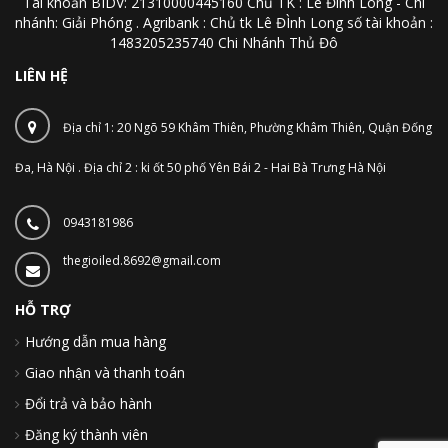
Tài khoản BIDV: 21310000445160 Chủ TK : Lê Đình Long - Chi
nhánh: Giải Phóng . Agribank : Chủ tk Lê ĐÌnh Long số tài khoản :
1483205235740 Chi Nhánh Thủ Đô
LIÊN HỆ
Địa chỉ 1: 20 Ngõ 59 Khâm Thiên, Phường Khâm Thiên, Quận Đống
Đa, Hà Nội . Địa chỉ 2 : ki ốt 50 phố Yên Bái 2 - Hai Bà Trưng Hà Nội
0943181986
thegioiled.8692@gmail.com
HỖ TRỢ
Hướng dẫn mua hàng
Giao nhận và thanh toán
Đổi trả và bảo hành
Đăng ký thành viên