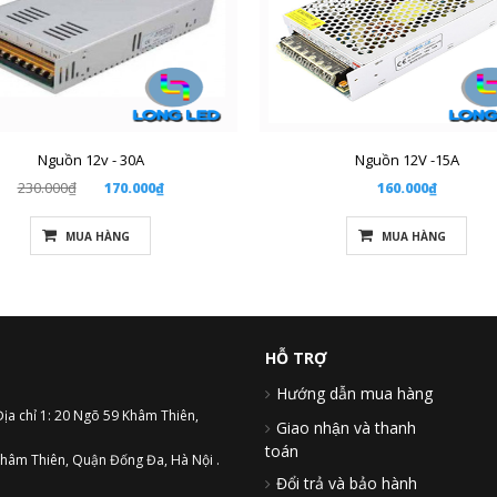
Nguồn 12v - 30A
Nguồn 12V -15A
230.000₫
170.000₫
160.000₫
MUA HÀNG
MUA HÀNG
HỖ TRỢ
Hướng dẫn mua hàng
Địa chỉ 1: 20 Ngõ 59 Khâm Thiên,
Giao nhận và thanh
toán
hâm Thiên, Quận Đống Đa, Hà Nội .
Đổi trả và bảo hành