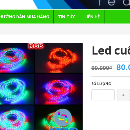
HƯỚNG DẪN MUA HÀNG
TIN TỨC
LIÊN HỆ
Led cu
80.
90.000₫
SỐ LƯỢNG