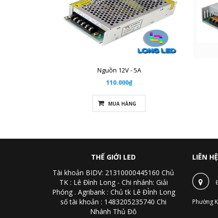
Nguồn 12V - 5A
110.000₫
MUA HÀNG
THẾ GIỚI LED
LIÊN HỆ
Tài khoản BIDV: 21310000445160 Chủ
TK : Lê Đình Long - Chi nhánh: Giải
Phóng . Agribank : Chủ tk Lê ĐÌnh Long
số tài khoản : 1483205235740 Chi
Phường K
Nhánh Thủ Đô