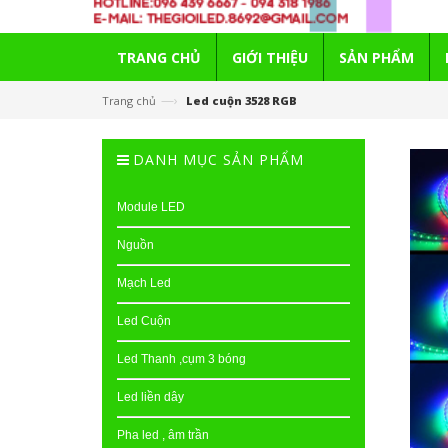
TRANG CHỦ
GIỚI THIỆU
SẢN PHẨM
—›
Trang chủ
Led cuộn 3528 RGB
DANH MỤC SẢN PHẨM
Module LED
Nguồn
Mạch Led
Led Cuộn
Led Thanh ,cụm 3 bóng
Led liền dây
Pha led , âm trần