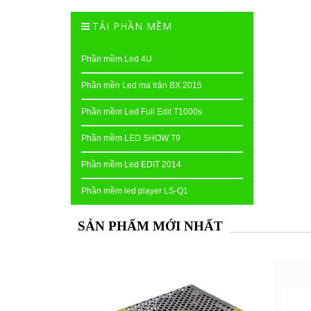
TẢI PHẦN MỀM
Phần mềm Led 4U
Phần mền Led ma trận BX 2015
Phần mềm Led Full Edit T1000s
Phần mềm LED SHOW T9
Phần mềm Led EDIT 2014
Phần mềm led player LS-Q1
SẢN PHẨM MỚI NHẤT