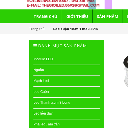
TRANG CHỦ
GIỚI THIỆU
SẢN PHẨM
—›
Trang chủ
Led cuộn 100m 1 màu 3014
DANH MỤC SẢN PHẨM
Module LED
Nguồn
Mạch Led
Led Cuộn
Led Thanh ,cụm 3 bóng
Led liền dây
Pha led , âm trần