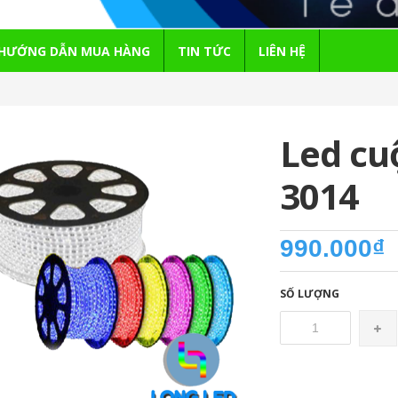
HƯỚNG DẪN MUA HÀNG
TIN TỨC
LIÊN HỆ
Led cu
3014
990.000₫
SỐ LƯỢNG