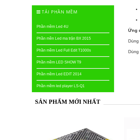
TẢI PHẦN MỀM
Phần mềm Led 4U
Ứng d
Phần mền Led ma trận BX 2015
Dùng c
Phần mềm Led Full Edit T1000s
Dùng c
Phần mềm LED SHOW T9
Phần mềm Led EDIT 2014
Phần mềm led player LS-Q1
SẢN PHẨM MỚI NHẤT