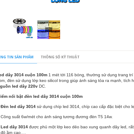
NG TIN SẢN PHẨM
THÔNG SỐ KỸ THUẬT
ed dây 3014 cuộn 100m
1 mét tới 116 bóng, thường sử dụng trang trí 
m, đèn sử dụng lớp keo silicol trong giúp ánh sáng tỏa ra mạnh, tích h
guồn led dây 220v
DC.
iểm nổi bật đèn led dây 3014 cuộn 100m
Đèn led dây 3014
sử dụng chíp led 3014, chíp cao cấp đặc biệt cho led
Công suất 6w/mét cho ánh sáng tương đương đèn T5 14w.
Led dây 3014
được phủ một lớp keo dẻo bao xung quanh dây led, rất 
độ ầm cao….