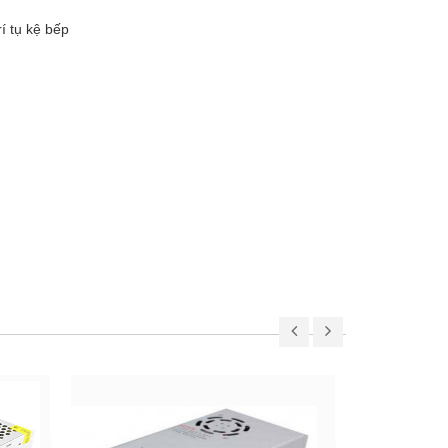
rí tụ kệ bếp