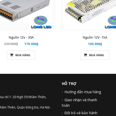
Nguồn 12v - 30A
Nguồn 12V -15A
230.000₫
170.000₫
160.000₫
MUA HÀNG
MUA HÀNG
HỖ TRỢ
Hướng dẫn mua hàng
Địa chỉ 1: 20 Ngõ 59 Khâm Thiên,
Giao nhận và thanh
toán
hâm Thiên, Quận Đống Đa, Hà Nội .
Đổi trả và bảo hành