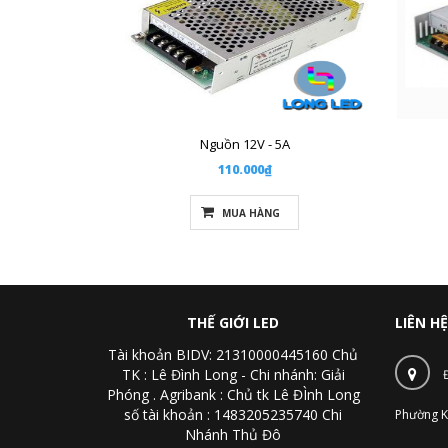
Nguồn 12V - 5A
110.000₫
MUA HÀNG
THẾ GIỚI LED
LIÊN HỆ
Tài khoản BIDV: 21310000445160 Chủ
TK : Lê Đình Long - Chi nhánh: Giải
Phóng . Agribank : Chủ tk Lê ĐÌnh Long
số tài khoản : 1483205235740 Chi
Phường K
Nhánh Thủ Đô